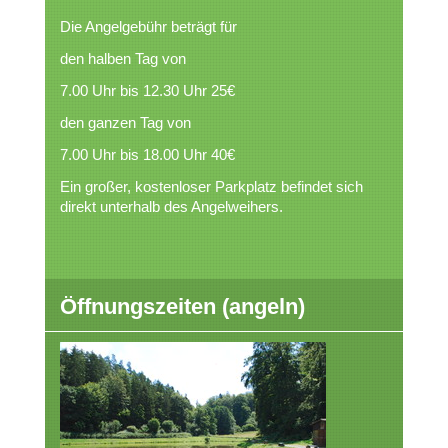
Die Angelgebühr beträgt für
den halben Tag von
7.00 Uhr bis 12.30 Uhr 25€
den ganzen Tag von
7.00 Uhr bis 18.00 Uhr 40€
Ein großer, kostenloser Parkplatz befindet sich
direkt unterhalb des Angelweihers.
Öffnungszeiten (angeln)