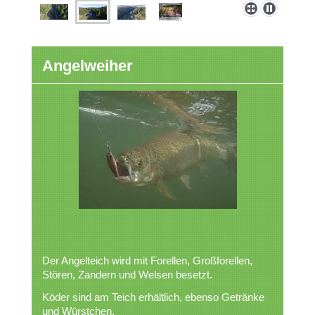
Angelweiher
Der Angelteich wird mit Forellen, Großforellen,
Stören, Zandern und Welsen besetzt.
Köder sind am Teich erhältlich, ebenso Getränke
und Würstchen.